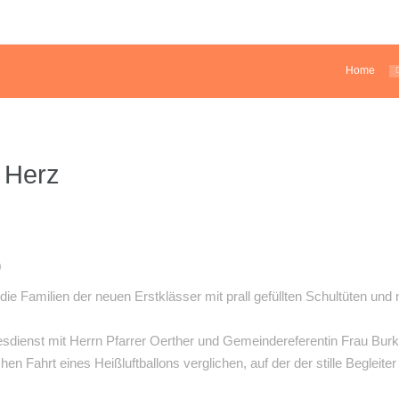
Home
 Herz
0
ie Familien der neuen Erstklässer mit prall gefüllten Schultüten un
esdienst mit Herrn Pfarrer Oerther und Gemeindereferentin Frau Burkh
n Fahrt eines Heißluftballons verglichen, auf der der stille Begleite