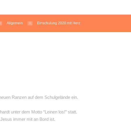
Allgemein
Einschulung 2020 mit Herz
d neuen Ranzen auf dem Schulgelände ein.
ardt unter dem Motto “Leinen los!” statt.
r Jesus immer mit an Bord ist.